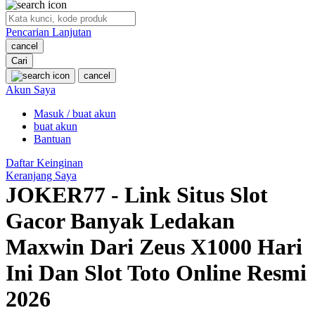
O
Pencarian Lanjutan
Oh Ma Grain
cancel
Okiedog
Cari
cancel
P
Akun Saya
Masuk / buat akun
Peachy
buat akun
Phil & Ted's
Bantuan
Philips Avent
Daftar Keinginan
Keranjang Saya
Pigeon
JOKER77 - Link Situs Slot
Playgro
Gacor Banyak Ledakan
Poled Global
Maxwin Dari Zeus X1000 Hari
Ponycycle
Ini Dan Slot Toto Online Resmi
Puma
2026
Pureats