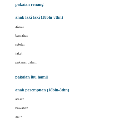
pakaian renang
Bumkins
anak laki-laki (18bln-8thn)
C
atasan
Cetaphil
bawahan
Chicco
setelan
Childlife
jaket
Clevamama
pakaian dalam
Cocolatte
Cottonseeds
pakaian ibu hamil
Cozy N Safe
anak perempuan (18bln-8thn)
Crane
atasan
Cybex
bawahan
D
gaun