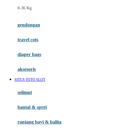
Felt So Sweet
0-36 Kg
Fisher Price
Flipper
gendongan
Friends Of Sally
travel cots
G
diaper bags
Gb
Geko
aksesoris
Graco
SITUS TOTO SLOT
Gund
selimut
H
bantal & sprei
Habbie
Haenim
ranjang bayi & balita
Happy Horse