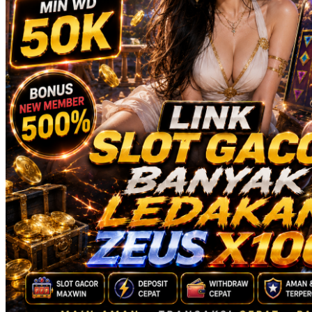
Squishmallows
Starbooks
Stick-O
Stokke
Sudocrem
Sumimo
Sunnylife
Sun-Staches
Swimava
T
Tommee Tippee
Trunki
Tutti Bambini