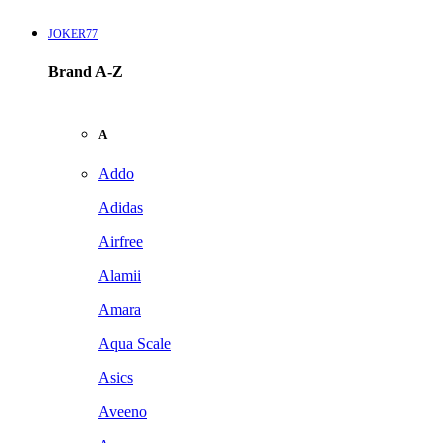
JOKER77
Brand A-Z
A
Addo
Adidas
Airfree
Alamii
Amara
Aqua Scale
Asics
Aveeno
Awan