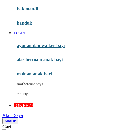
Moby
bak mandi
Momami
handuk
Mothercare
LOGIN
Mustela
ayunan dan walker bayi
My Buddy Tag
My K
alas bermain anak bayi
N
mainan anak bayi
Naif
mothercare toys
Nike
elc toys
Nordic Natural
JOKER77
Nuby
Akun Saya
Nuna
Masuk
Cari