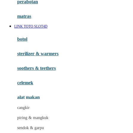
perabotan
Happy Tummy
Hauck
matras
Havaianas
LINK TOTO SLOT4D
Hegen
botol
Hot Wheels
sterilizer & warmers
Hybrid
soothers & teethers
I
Inlacta DHA
celemek
Interlac
alat makan
Ivenet
cangkir
J
piring & mangkuk
Jack N Jill
sendok & garpu