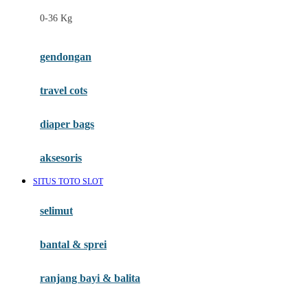
Felt So Sweet
0-36 Kg
Fisher Price
Flipper
gendongan
Friends Of Sally
travel cots
G
diaper bags
Gb
Geko
aksesoris
Graco
SITUS TOTO SLOT
Gund
selimut
H
bantal & sprei
Habbie
Haenim
ranjang bayi & balita
Happy Horse