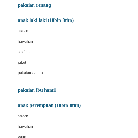
pakaian renang
Bumkins
anak laki-laki (18bln-8thn)
C
atasan
Cetaphil
bawahan
Chicco
setelan
Childlife
jaket
Clevamama
pakaian dalam
Cocolatte
Cottonseeds
pakaian ibu hamil
Cozy N Safe
anak perempuan (18bln-8thn)
Crane
atasan
Cybex
bawahan
D
gaun