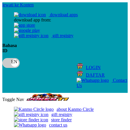
lewati ke Konten
download apps
download app from:
gift registry
Bahasa
ID
LOGIN
DAFTAR
Contact
Us
Toggle Nav
about Kanmo Circle
gift registry
store finder
contact us