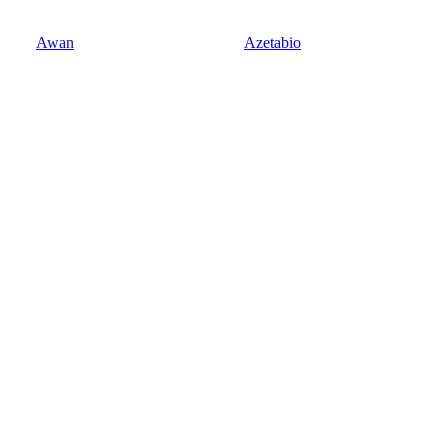
Awan
Azetabio