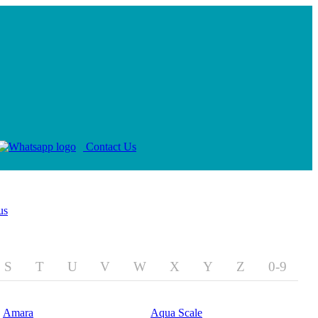
Contact Us
us
S
T
U
V
W
X
Y
Z
0-9
Amara
Aqua Scale