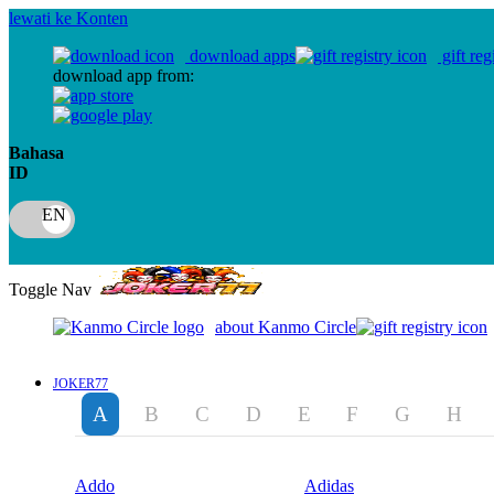
lewati ke Konten
download apps
gift reg
download app from:
Bahasa
ID
Toggle Nav
about Kanmo Circle
JOKER77
A
B
C
D
E
F
G
H
Addo
Adidas