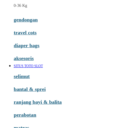
0-36 Kg
gendongan
travel cots
diaper bags
aksesoris
SITUS TOTO SLOT
selimut
bantal & sprei
ranjang bayi & balita
perabotan
matras