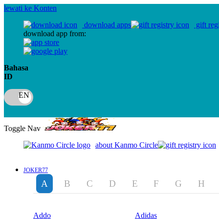
lewati ke Konten
download apps
gift reg
download app from:
Bahasa
ID
Toggle Nav
about Kanmo Circle
JOKER77
A
B
C
D
E
F
G
H
Addo
Adidas