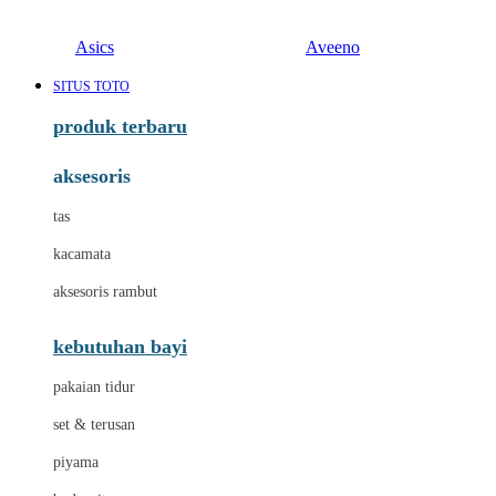
Asics
Aveeno
SITUS TOTO
produk terbaru
aksesoris
tas
kacamata
aksesoris rambut
kebutuhan bayi
pakaian tidur
set & terusan
piyama