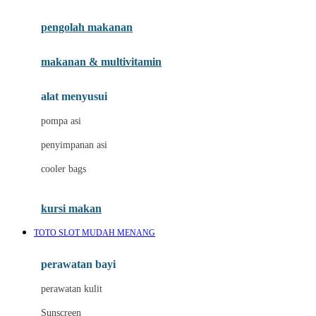
Joie
pengolah makanan
Joolz
Jujube
makanan & multivitamin
K
alat menyusui
Kiddycuts
pompa asi
Kumon
penyimpanan asi
L
cooler bags
Leapfrog
kursi makan
Leclerc
TOTO SLOT MUDAH MENANG
Lee Vierra
Lillebaby
perawatan bayi
Little Bird Told Me
perawatan kulit
Little Miss Janis
Sunscreen