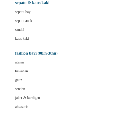
Beauty Barn
sepatu & kaus kaki
Bio Oil
sepatu bayi
Biolane
sepatu anak
Bite Fighters
sandal
Bizzi Growin
kaus kaki
Blackmores
fashion bayi (0bln-3thn)
Blooming Marvellous
atasan
Bonnels
bawahan
Bravado
gaun
Bruder
setelan
Brush Baby
jaket & kardigan
Buds Organics
aksesoris
Bugaboo
Buggygear