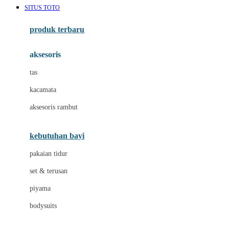
SITUS TOTO
Azetabio
produk terbaru
B
aksesoris
Baabaasheepz
tas
Babiators
kacamata
Baby Dove
aksesoris rambut
Baby Jogger
Baby Rovega
kebutuhan bayi
Babybee
pakaian tidur
Banana Boat
set & terusan
Banz
piyama
Barbie
bodysuits
Beaba