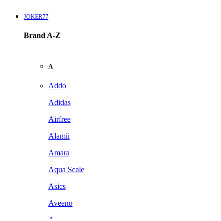
JOKER77
Brand A-Z
A
Addo
Adidas
Airfree
Alamii
Amara
Aqua Scale
Asics
Aveeno
Awan