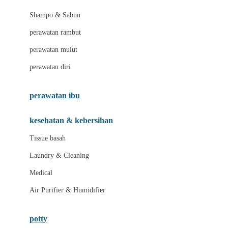
London Taxi
Shampo & Sabun
Love To Dream
perawatan rambut
perawatan mulut
M
perawatan diri
Magformers
Mama's Choice
perawatan ibu
Mamas&Papas
kesehatan & kebersihan
Mamaway
Tissue basah
Maxi Cosi
Laundry & Cleaning
Megabloks
Medical
Micro
Air Purifier & Humidifier
MiDeer
Mimi & Lula
potty
Mini Monkey