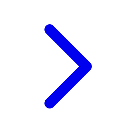
Xootz
Y
Yamatoya
Z
Zaxy
Zoggs
0-9
4Moms
59S