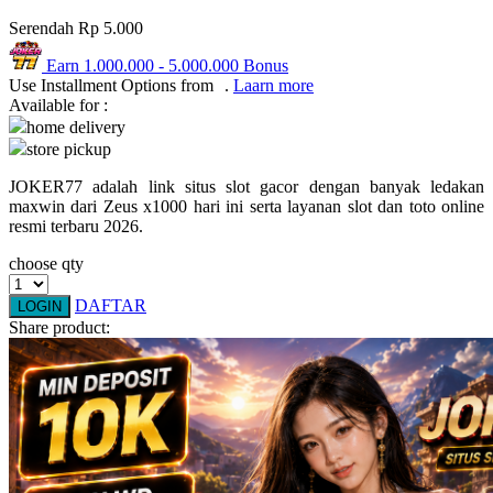
Serendah
Rp 5.000
Q
Earn
1.000.000
-
5.000.000
Bonus
QV Baby
Use Installment Options from
.
Laarn more
Available for :
R
home delivery
store pickup
Real Shades
JOKER77 adalah link situs slot gacor dengan banyak ledakan
Red Castle
maxwin dari Zeus x1000 hari ini serta layanan slot dan toto online
resmi terbaru 2026.
Ribbon Madness
choose qty
S
DAFTAR
LOGIN
Sebamed
Share product:
Silver Cross
Simply Idea
Skip Hop
Spectra