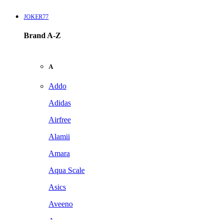
JOKER77
Brand A-Z
A
Addo
Adidas
Airfree
Alamii
Amara
Aqua Scale
Asics
Aveeno
Awan