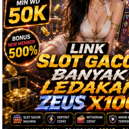
Squishmallows
Starbooks
Stick-O
Stokke
Sudocrem
Sumimo
Sunnylife
Sun-Staches
Swimava
T
Tommee Tippee
Trunki
Tutti Bambini