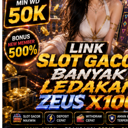
Squishmallows
Starbooks
Stick-O
Stokke
Sudocrem
Sumimo
Sunnylife
Sun-Staches
Swimava
T
Tommee Tippee
Trunki
Tutti Bambini