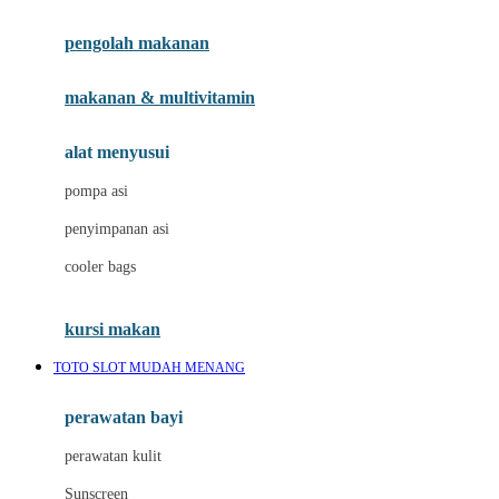
Joie
pengolah makanan
Joolz
Jujube
makanan & multivitamin
K
alat menyusui
Kiddycuts
pompa asi
Kumon
penyimpanan asi
L
cooler bags
Leapfrog
kursi makan
Leclerc
TOTO SLOT MUDAH MENANG
Lee Vierra
Lillebaby
perawatan bayi
Little Bird Told Me
perawatan kulit
Little Miss Janis
Sunscreen