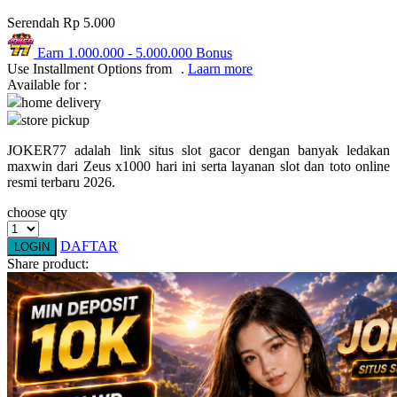
Serendah
Rp 5.000
Q
Earn
1.000.000
-
5.000.000
Bonus
QV Baby
Use Installment Options from
.
Laarn more
Available for :
R
home delivery
store pickup
Real Shades
JOKER77 adalah link situs slot gacor dengan banyak ledakan
Red Castle
maxwin dari Zeus x1000 hari ini serta layanan slot dan toto online
resmi terbaru 2026.
Ribbon Madness
choose qty
S
DAFTAR
LOGIN
Sebamed
Share product:
Silver Cross
Simply Idea
Skip Hop
Spectra