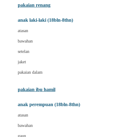
pakaian renang
Bumkins
anak laki-laki (18bln-8thn)
C
atasan
Cetaphil
bawahan
Chicco
setelan
Childlife
jaket
Clevamama
pakaian dalam
Cocolatte
Cottonseeds
pakaian ibu hamil
Cozy N Safe
anak perempuan (18bln-8thn)
Crane
atasan
Cybex
bawahan
D
gaun