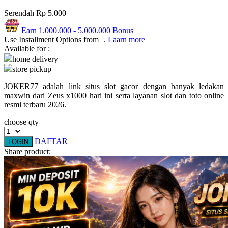
Serendah
Rp 5.000
Q
Earn
1.000.000
-
5.000.000
Bonus
QV Baby
Use Installment Options from
.
Laarn more
Available for :
R
home delivery
store pickup
Real Shades
JOKER77 adalah link situs slot gacor dengan banyak ledakan
Red Castle
maxwin dari Zeus x1000 hari ini serta layanan slot dan toto online
resmi terbaru 2026.
Ribbon Madness
choose qty
S
DAFTAR
LOGIN
Sebamed
Share product:
Silver Cross
Simply Idea
Skip Hop
Spectra