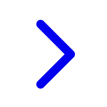
Xootz
Y
Yamatoya
Z
Zaxy
Zoggs
0-9
4Moms
59S