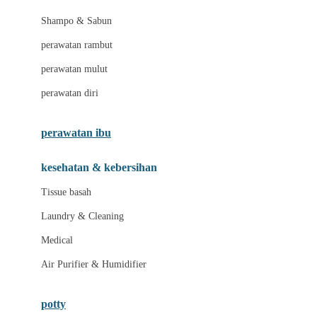
London Taxi
Shampo & Sabun
Love To Dream
perawatan rambut
perawatan mulut
M
perawatan diri
Magformers
Mama's Choice
perawatan ibu
Mamas&Papas
kesehatan & kebersihan
Mamaway
Tissue basah
Maxi Cosi
Laundry & Cleaning
Megabloks
Medical
Micro
Air Purifier & Humidifier
MiDeer
Mimi & Lula
potty
Mini Monkey