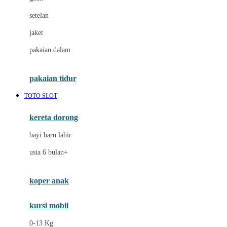
Dae Organics
setelan
Docare
jaket
Doona
pakaian dalam
Down To Earth
Drew
pakaian tidur
Dr. Brown's
TOTO SLOT
E
kereta dorong
ELC
bayi baru lahir
Ergobaby
usia 6 bulan+
Expert Care
koper anak
Ezyroller
kursi mobil
F
0-13 Kg