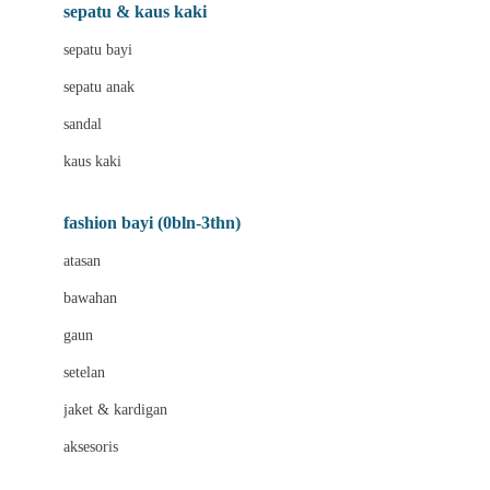
Beauty Barn
sepatu & kaus kaki
Bio Oil
sepatu bayi
Biolane
sepatu anak
Bite Fighters
sandal
Bizzi Growin
kaus kaki
Blackmores
fashion bayi (0bln-3thn)
Blooming Marvellous
atasan
Bonnels
bawahan
Bravado
gaun
Bruder
setelan
Brush Baby
jaket & kardigan
Buds Organics
aksesoris
Bugaboo
Buggygear