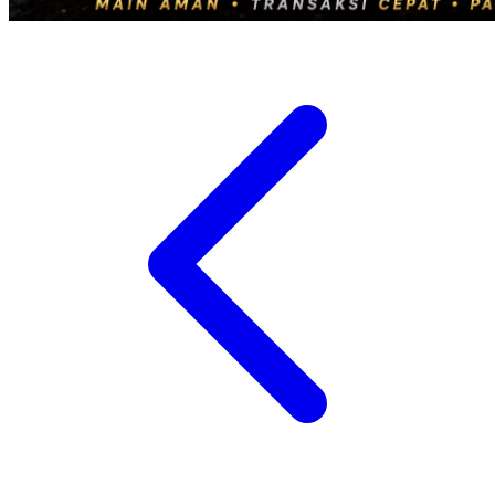
Twistshake
TY Toys
U
V
Veja
Vitaflow
Vtech
W
Waterland
Wellness
X