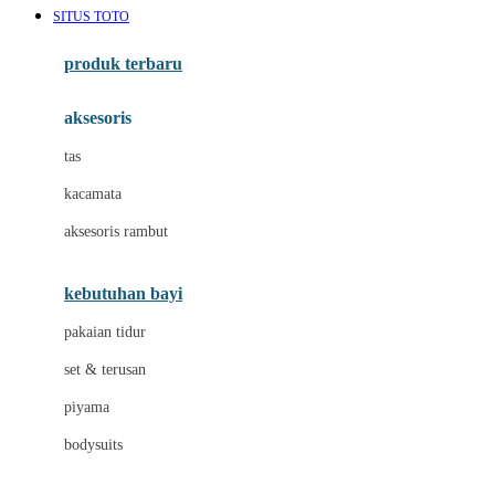
SITUS TOTO
Azetabio
produk terbaru
B
aksesoris
Baabaasheepz
tas
Babiators
kacamata
Baby Dove
aksesoris rambut
Baby Jogger
Baby Rovega
kebutuhan bayi
Babybee
pakaian tidur
Banana Boat
set & terusan
Banz
piyama
Barbie
bodysuits
Beaba