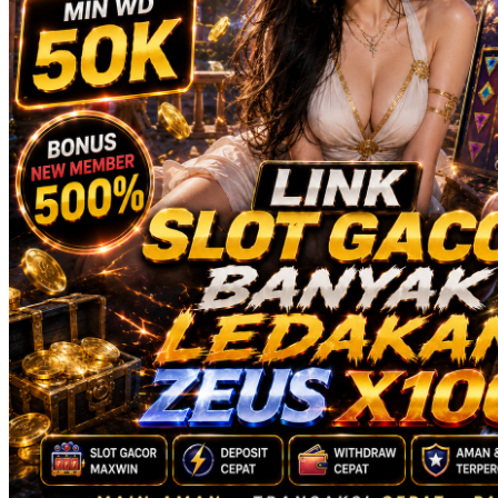
Squishmallows
Starbooks
Stick-O
Stokke
Sudocrem
Sumimo
Sunnylife
Sun-Staches
Swimava
T
Tommee Tippee
Trunki
Tutti Bambini