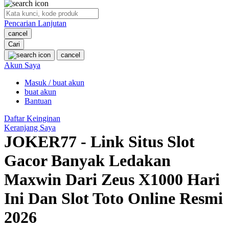
O
Pencarian Lanjutan
Oh Ma Grain
cancel
Okiedog
Cari
cancel
P
Akun Saya
Masuk / buat akun
Peachy
buat akun
Phil & Ted's
Bantuan
Philips Avent
Daftar Keinginan
Keranjang Saya
Pigeon
JOKER77 - Link Situs Slot
Playgro
Gacor Banyak Ledakan
Poled Global
Maxwin Dari Zeus X1000 Hari
Ponycycle
Ini Dan Slot Toto Online Resmi
Puma
2026
Pureats