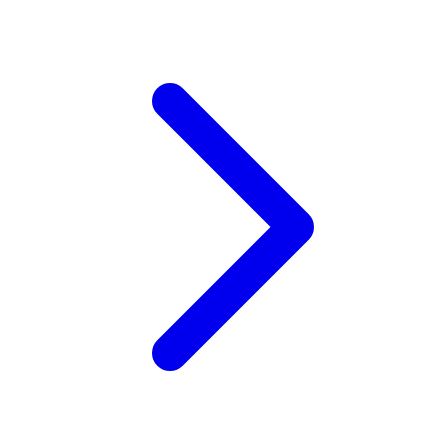
Xootz
Y
Yamatoya
Z
Zaxy
Zoggs
0-9
4Moms
59S