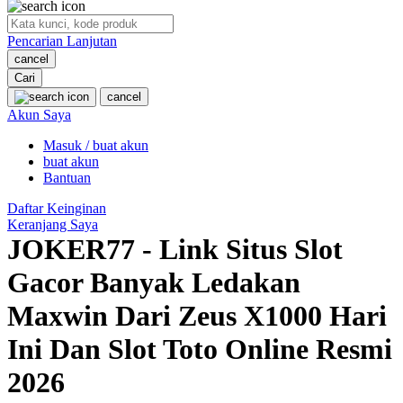
O
Pencarian Lanjutan
Oh Ma Grain
cancel
Okiedog
Cari
cancel
P
Akun Saya
Masuk / buat akun
Peachy
buat akun
Phil & Ted's
Bantuan
Philips Avent
Daftar Keinginan
Keranjang Saya
Pigeon
JOKER77 - Link Situs Slot
Playgro
Gacor Banyak Ledakan
Poled Global
Maxwin Dari Zeus X1000 Hari
Ponycycle
Ini Dan Slot Toto Online Resmi
Puma
2026
Pureats