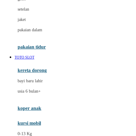
Dae Organics
setelan
Docare
jaket
Doona
pakaian dalam
Down To Earth
Drew
pakaian tidur
Dr. Brown's
TOTO SLOT
E
kereta dorong
ELC
bayi baru lahir
Ergobaby
usia 6 bulan+
Expert Care
koper anak
Ezyroller
kursi mobil
F
0-13 Kg