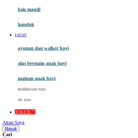
Moby
bak mandi
Momami
handuk
Mothercare
LOGIN
Mustela
ayunan dan walker bayi
My Buddy Tag
My K
alas bermain anak bayi
N
mainan anak bayi
Naif
mothercare toys
Nike
elc toys
Nordic Natural
JOKER77
Nuby
Akun Saya
Nuna
Masuk
Cari