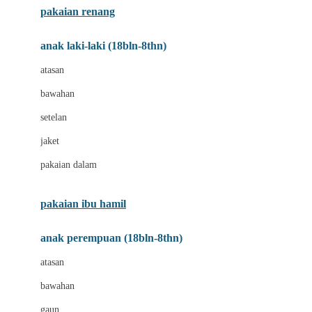
pakaian renang
Bumkins
anak laki-laki (18bln-8thn)
C
atasan
Cetaphil
bawahan
Chicco
setelan
Childlife
jaket
Clevamama
pakaian dalam
Cocolatte
Cottonseeds
pakaian ibu hamil
Cozy N Safe
anak perempuan (18bln-8thn)
Crane
atasan
Cybex
bawahan
D
gaun