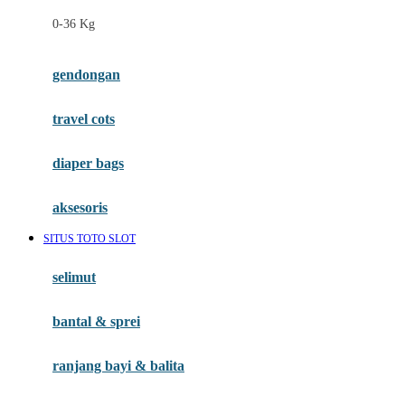
Felt So Sweet
0-36 Kg
Fisher Price
Flipper
gendongan
Friends Of Sally
travel cots
G
diaper bags
Gb
Geko
aksesoris
Graco
SITUS TOTO SLOT
Gund
selimut
H
bantal & sprei
Habbie
Haenim
ranjang bayi & balita
Happy Horse