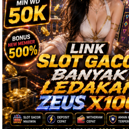
Squishmallows
Starbooks
Stick-O
Stokke
Sudocrem
Sumimo
Sunnylife
Sun-Staches
Swimava
T
Tommee Tippee
Trunki
Tutti Bambini