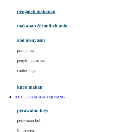
Joie
pengolah makanan
Joolz
Jujube
makanan & multivitamin
K
alat menyusui
Kiddycuts
pompa asi
Kumon
penyimpanan asi
L
cooler bags
Leapfrog
kursi makan
Leclerc
TOTO SLOT MUDAH MENANG
Lee Vierra
Lillebaby
perawatan bayi
Little Bird Told Me
perawatan kulit
Little Miss Janis
Sunscreen