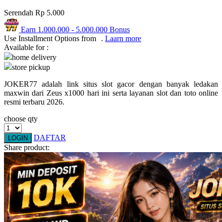
Serendah
Rp 5.000
Q
Earn
1.000.000
-
5.000.000
Bonus
QV Baby
Use Installment Options from
.
Laarn more
Available for :
R
home delivery
store pickup
Real Shades
JOKER77 adalah link situs slot gacor dengan banyak ledakan
Red Castle
maxwin dari Zeus x1000 hari ini serta layanan slot dan toto online
resmi terbaru 2026.
Ribbon Madness
choose qty
S
DAFTAR
LOGIN
Sebamed
Share product:
Silver Cross
Simply Idea
Skip Hop
Spectra