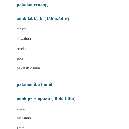
pakaian renang
Bumkins
anak laki-laki (18bln-8thn)
C
atasan
Cetaphil
bawahan
Chicco
setelan
Childlife
jaket
Clevamama
pakaian dalam
Cocolatte
Cottonseeds
pakaian ibu hamil
Cozy N Safe
anak perempuan (18bln-8thn)
Crane
atasan
Cybex
bawahan
D
gaun