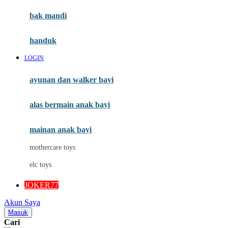
Moby
bak mandi
Momami
handuk
Mothercare
LOGIN
Mustela
ayunan dan walker bayi
My Buddy Tag
My K
alas bermain anak bayi
N
mainan anak bayi
Naif
mothercare toys
Nike
elc toys
Nordic Natural
JOKER77
Nuby
Akun Saya
Nuna
Masuk
Cari