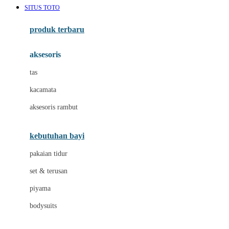
SITUS TOTO
Azetabio
produk terbaru
B
aksesoris
Baabaasheepz
tas
Babiators
kacamata
Baby Dove
aksesoris rambut
Baby Jogger
Baby Rovega
kebutuhan bayi
Babybee
pakaian tidur
Banana Boat
set & terusan
Banz
piyama
Barbie
bodysuits
Beaba