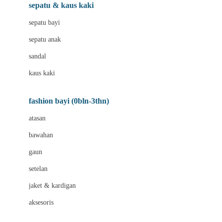
Beauty Barn
sepatu & kaus kaki
Bio Oil
sepatu bayi
Biolane
sepatu anak
Bite Fighters
sandal
Bizzi Growin
kaus kaki
Blackmores
fashion bayi (0bln-3thn)
Blooming Marvellous
atasan
Bonnels
bawahan
Bravado
gaun
Bruder
setelan
Brush Baby
jaket & kardigan
Buds Organics
aksesoris
Bugaboo
Buggygear