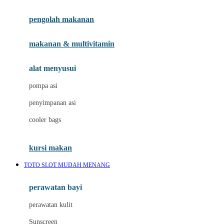
Joie
pengolah makanan
Joolz
Jujube
makanan & multivitamin
K
alat menyusui
Kiddycuts
pompa asi
Kumon
penyimpanan asi
L
cooler bags
Leapfrog
kursi makan
Leclerc
TOTO SLOT MUDAH MENANG
Lee Vierra
Lillebaby
perawatan bayi
Little Bird Told Me
perawatan kulit
Little Miss Janis
Sunscreen