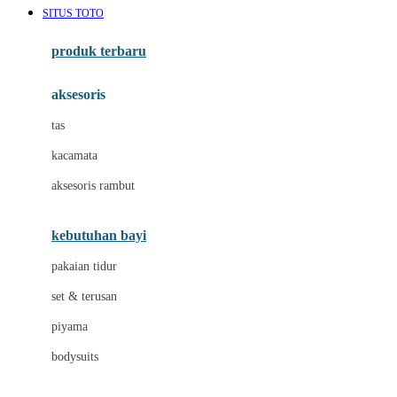
SITUS TOTO
Azetabio
produk terbaru
B
aksesoris
Baabaasheepz
tas
Babiators
kacamata
Baby Dove
aksesoris rambut
Baby Jogger
Baby Rovega
kebutuhan bayi
Babybee
pakaian tidur
Banana Boat
set & terusan
Banz
piyama
Barbie
bodysuits
Beaba