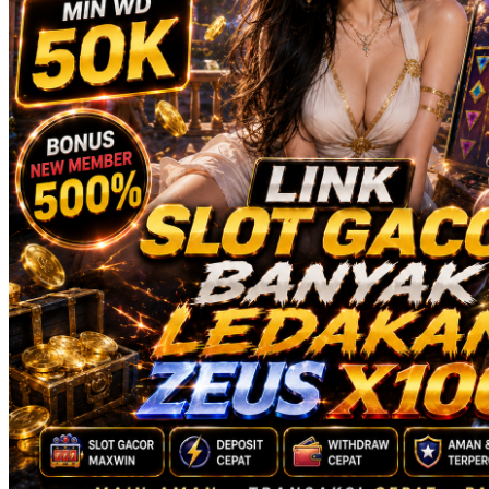
Squishmallows
Starbooks
Stick-O
Stokke
Sudocrem
Sumimo
Sunnylife
Sun-Staches
Swimava
T
Tommee Tippee
Trunki
Tutti Bambini