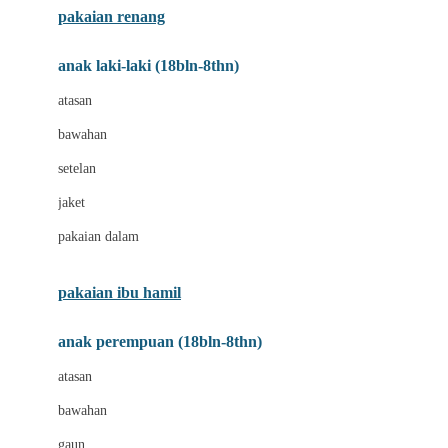
pakaian renang
Bumkins
anak laki-laki (18bln-8thn)
C
atasan
Cetaphil
bawahan
Chicco
setelan
Childlife
jaket
Clevamama
pakaian dalam
Cocolatte
Cottonseeds
pakaian ibu hamil
Cozy N Safe
anak perempuan (18bln-8thn)
Crane
atasan
Cybex
bawahan
D
gaun