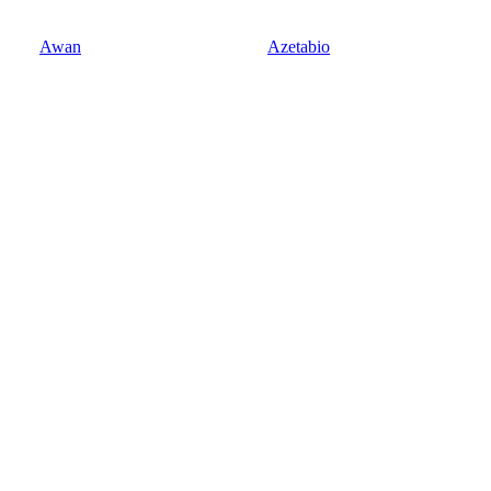
Awan
Azetabio