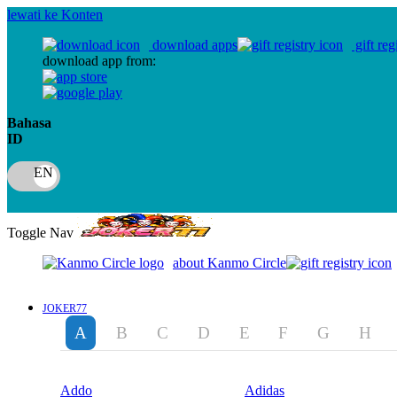
lewati ke Konten
download apps
gift reg
download app from:
Bahasa
ID
Toggle Nav
about Kanmo Circle
JOKER77
A
B
C
D
E
F
G
H
Addo
Adidas