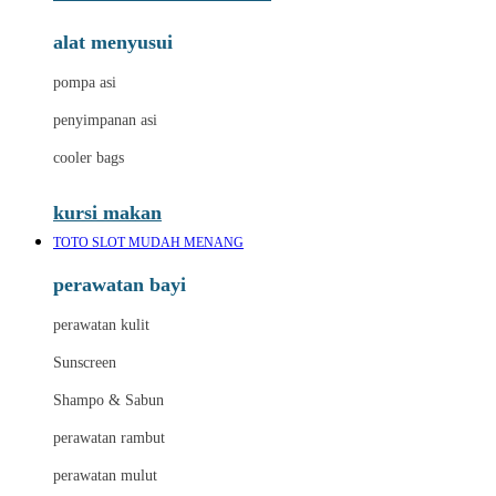
alat menyusui
pompa asi
penyimpanan asi
cooler bags
kursi makan
TOTO SLOT MUDAH MENANG
perawatan bayi
perawatan kulit
Sunscreen
Shampo & Sabun
perawatan rambut
perawatan mulut